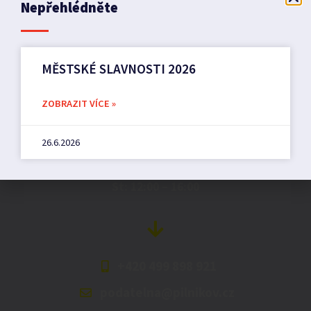
Nepřehlédněte
MĚSTSKÉ SLAVNOSTI 2026
Město Pilníkov
ZOBRAZIT VÍCE »
Náměstí 36,
26.6.2026
542 42 Pilníkov
MěU: Po: 08:00 – 17:00,
St: 12:00 – 16:00
+420 499 898 921
podatelna@pilnikov.cz