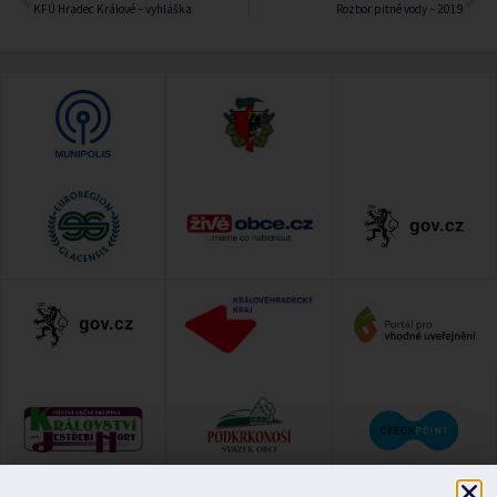
KFÚ Hradec Králové – vyhláška
Rozbor pitné vody – 2019