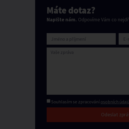
Máte dotaz?
Napište nám.
Odpovíme Vám co nejdří
Souhlasím se zpracování
osobních údajů
Odeslat zprá