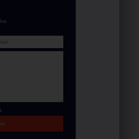
ve.
.
vu