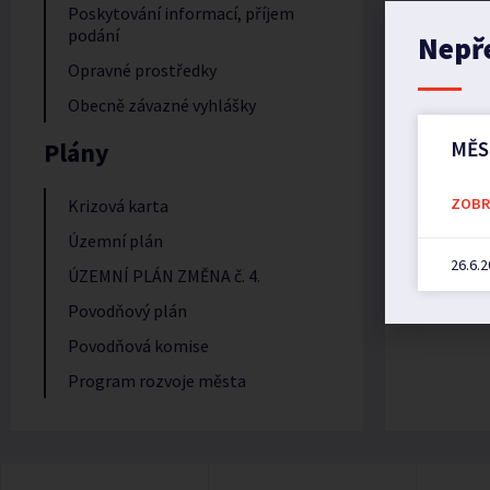
Poskytování informací, příjem
podání
Nepř
Opravné prostředky
Obecně závazné vyhlášky
Plány
MĚS
ZOBRA
Krizová karta
Územní plán
26.6.
ÚZEMNÍ PLÁN ZMĚNA č. 4.
Povodňový plán
Povodňová komise
Program rozvoje města