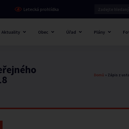
Letecká prohlídka
Aktuality
Obec
Úřad
Plány
Fo
veřejného
Domů
»
Zápis z ust
18