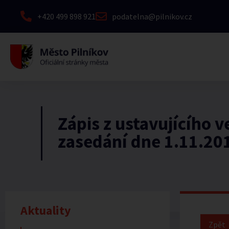
+420 499 898 921
podatelna@pilnikov.cz
Zápis z ustavujícího 
zasedání dne 1.11.20
Aktuality