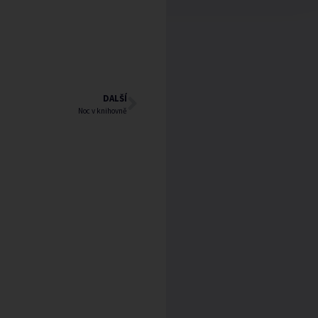
DALŠÍ
Noc v knihovně