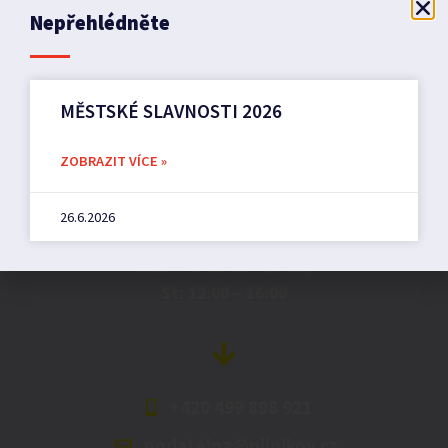
Nepřehlédněte
MĚSTSKÉ SLAVNOSTI 2026
Město Pilníkov
ZOBRAZIT VÍCE »
Náměstí 36,
26.6.2026
542 42 Pilníkov
MěU: Po: 08:00 – 17:00,
St: 12:00 – 16:00
+420 499 898 921
podatelna@pilnikov.cz