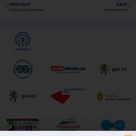
PŘEDCHOZÍ
DALŠÍ
Záměr prodeje pozemku
Adventní koncert