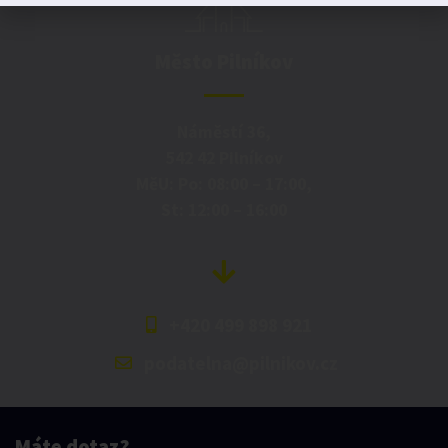
Město Pilníkov
Náměstí 36,
542 42 Pilníkov
MěU: Po: 08:00 – 17:00,
St: 12:00 – 16:00
+420 499 898 921
podatelna@pilnikov.cz
Máte dotaz?