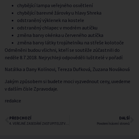
chybějící lampa veřejného osvětlení
chybějící barevné žárovky u hlavy Shreka
odstraněný výklenek na kostele
odstraněný chlapec v modrém autíčku
změna barvy okénka u červeného autíčka
změna barvy látky trojúhelníku na střeše kolotoče
Odměněni budou všichni, kteří se soutěže zúčastnili do
neděle 8.7.2018. Nejrychleji odpověděli luštitelé v pořadí:
Natálka a Dany Kolínovi, Tereza Dufková, Zuzana Nováková
Jakým způsobem si budete moci vyzvednout ceny, uvedeme
v dalším čísle Zpravodaje.
redakce
PŘEDCHOZÍ
DALŠÍ
4. VEŘEJNÉ ZASEDÁNÍ ZASTUPITELSTVA MĚSTA 16.8.2018
Povolení kácení stromů