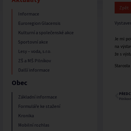
Informace
Vystave
Euroregion Glacensis
Kulturní a společenské akce
Je mi po
Sportovní akce
na výsta
Lesy – voda, s.r.o.
že s výs
ZŠ a MŠ Pilníkov
Starosta
Další informace
Obec
PŘEDC
Základní informace
Pilníkov
Formuláře ke stažení
Kronika
Mobilní rozhlas