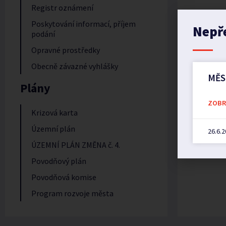
Registr oznámení
Poskytování informací, příjem
Nepř
podání
Opravné prostředky
Obecně závazné vyhlášky
MĚS
Plány
ZOBRA
Krizová karta
Územní plán
26.6.
ÚZEMNÍ PLÁN ZMĚNA č. 4.
Povodňový plán
Povodňová komise
Program rozvoje města