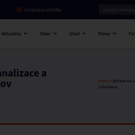
Letecká prohlídka
Aktuality
Obec
Úřad
Plány
Fo
nalizace a
kov
Domů
»
Dotace na v
schválena