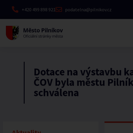
+420 499 898 921
podatelna@pilnikov.cz
Dotace na výstavbu ka
ČOV byla městu Pilní
schválena
Aktuality