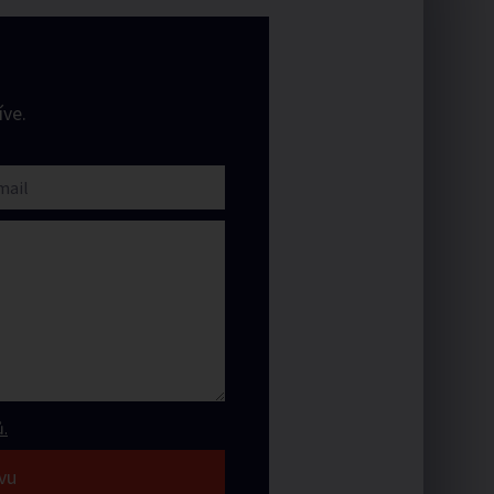
ve.
.
vu