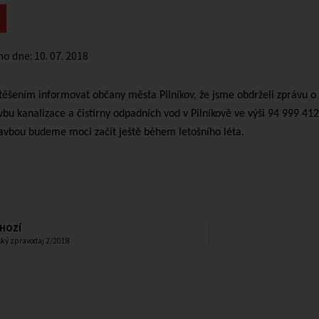
no dne:
10. 07. 2018
těšením informovat občany města Pilníkov, že jsme obdrželi zprávu o 
vbu kanalizace a čistírny odpadních vod v Pilníkově ve výši 94 999 41
tavbou budeme moci začít ještě během letošního léta.
HOZÍ
ský zpravodaj 2/2018