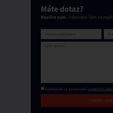
Máte dotaz?
Napište nám.
Odpovíme Vám co nejdří
Souhlasím se zpracování
osobních údajů
Odeslat zprá