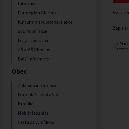
Informace
Vystave
Euroregion Glacensis
Kulturní a společenské akce
Zápis 1-
Sportovní akce
Lesy – voda, s.r.o.
PŘEDC
ZŠ a MŠ Pilníkov
Povolení
Další informace
Obec
Základní informace
Formuláře ke stažení
Kronika
Mobilní rozhlas
Cesta za vyhlídkou