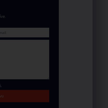
ve.
.
vu