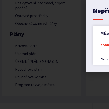
Poskytování informací, příjem
podání
Nepř
Opravné prostředky
Obecně závazné vyhlášky
Plány
MĚS
ZOBRA
Krizová karta
Územní plán
26.6.
ÚZEMNÍ PLÁN ZMĚNA č. 4.
Povodňový plán
Povodňová komise
Program rozvoje města