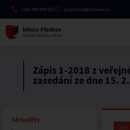
+420 499 898 921
podatelna@pilnikov.cz
Zápis 1-2018 z veřejn
zasedání ze dne 15. 2
Aktuality