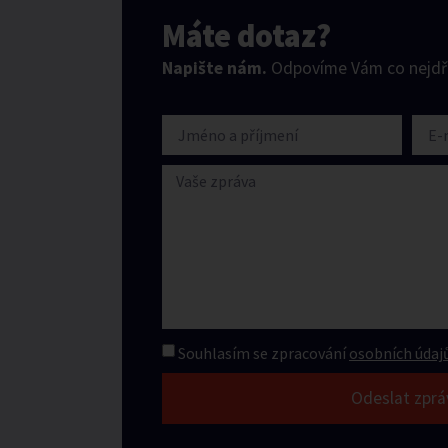
Máte dotaz?
Napište nám.
Odpovíme Vám co nejdří
Souhlasím se zpracování
osobních údajů
Odeslat zprá