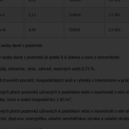
 II
5,13
720623
CZ 052
 III
4,93
720631
CZ 052
 sazby daně z pozemků
í sazba daně z pozemků je podle § 6 zákona o dani z nemovitostí:
ůdy, chmelnic, vinic, zahrad, ovocných sadů 0,75 %,
ch travních porostů, hospodářských lesů a rybníků s intenzívním a p
ných ploch pozemků užívaných k podnikání nebo v souvislosti s ním s
bu, lesní a vodní hospodářství 1 Kč/m²,
ných ploch pozemků užívaných k podnikání nebo v souvislosti s ním sl
ctví, dopravu, energetiku, ostatní zemědělskou výrobu a ostatní druh