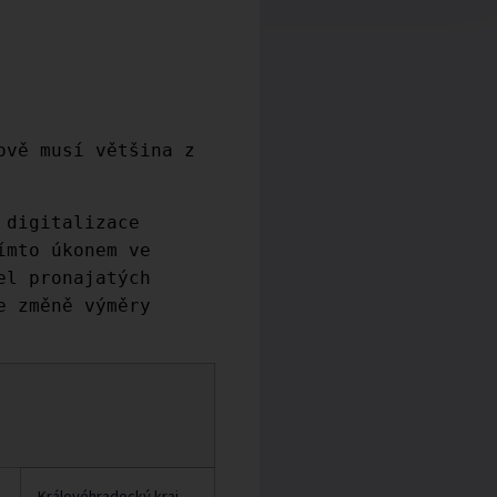
ově musí většina z
 digitalizace
ímto úkonem ve
el pronajatých
e změně výměry
Královéhradecký kraj