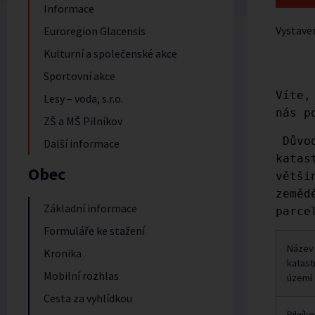
Informace
Vystave
Euroregion Glacensis
Kulturní a společenské akce
Sportovní akce
Víte,
Lesy – voda, s.r.o.
nás p
ZŠ a MŠ Pilníkov
Důvo
Další informace
katas
Obec
větši
zeměd
Základní informace
parce
Formuláře ke stažení
Název
Kronika
katast
Mobilní rozhlas
území
Cesta za vyhlídkou
Pilníko