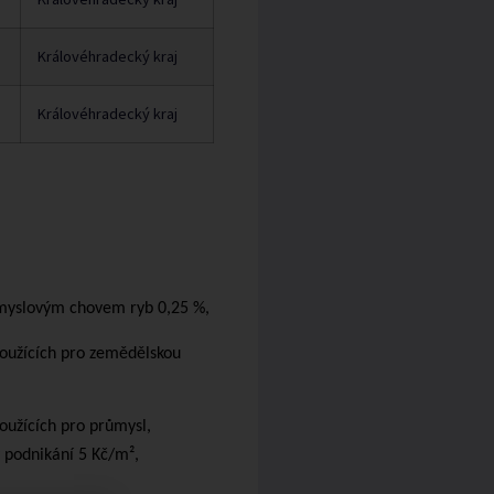
Královéhradecký kraj
Královéhradecký kraj
růmyslovým chovem ryb 0,25 %,
loužících pro zemědělskou
oužících pro průmysl,
y podnikání 5 Kč/m²,