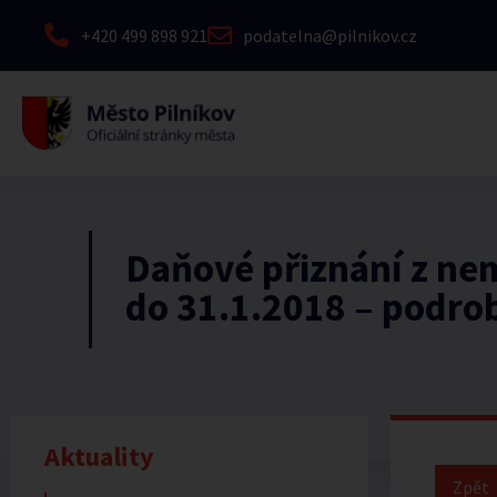
+420 499 898 921
podatelna@pilnikov.cz
Daňové přiznání z ne
do 31.1.2018 – podro
Aktuality