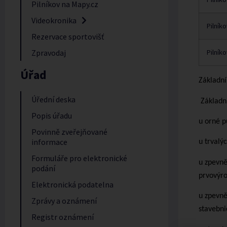
Pilníkov na Mapy.cz
Videokronika
Pilníkov
Rezervace sportovišť
Zpravodaj
Pilníkov
Úřad
Základní
Úřední deska
Základn
Popis úřadu
u orné p
Povinně zveřejňované
informace
u trvalý
Formuláře pro elektronické
u zpevně
podání
prvovýro
Elektronická podatelna
u zpevně
Zprávy a oznámení
stavebni
Registr oznámení