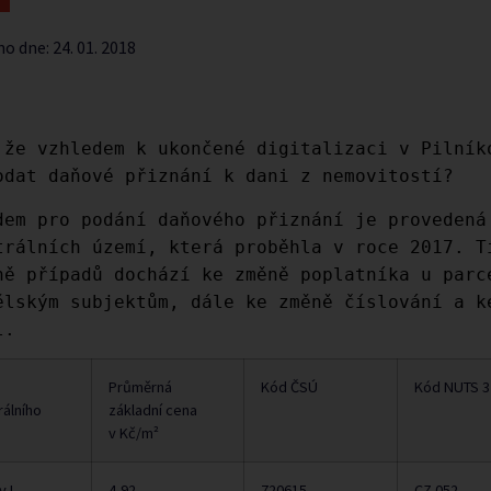
no dne:
24. 01. 2018
 že vzhledem k ukončené digitalizaci v Pilník
odat daňové přiznání k dani z nemovitostí?
dem pro podání daňového přiznání je provedená
trálních území, která proběhla v roce 2017. T
ně případů dochází ke změně poplatníka u parc
ělským subjektům, dále ke změně číslování a k
l.
Průměrná
Kód ČSÚ
Kód NUTS 3
rálního
základní cena
v Kč/m²
v I
4,92
720615
CZ 052