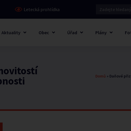
Letecká prohlídka
Aktuality
Obec
Úřad
Plány
Fo
movitostí
Domů
»
Daňové přiz
bnosti