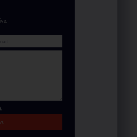
ve.
.
vu