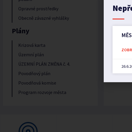
Nepř
Opravné prostředky
Obecně závazné vyhlášky
Plány
MĚS
Krizová karta
ZOBRA
Územní plán
ÚZEMNÍ PLÁN ZMĚNA č. 4.
26.6.
Povodňový plán
Povodňová komise
Program rozvoje města