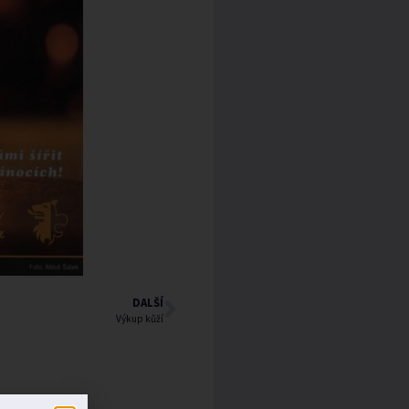
DALŠÍ
Výkup kůží