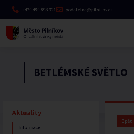
+420 499 898 921
podatelna@pilnikov.cz
BETLÉMSKÉ SVĚTLO
Aktuality
Informace