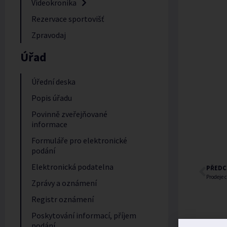
Videokronika
Rezervace sportovišť
Zpravodaj
Úřad
Úřední deska
Popis úřadu
Povinně zveřejňované
informace
Formuláře pro elektronické
podání
Elektronická podatelna
PŘEDC
Prodeje 
Zprávy a oznámení
Registr oznámení
Poskytování informací, příjem
podání