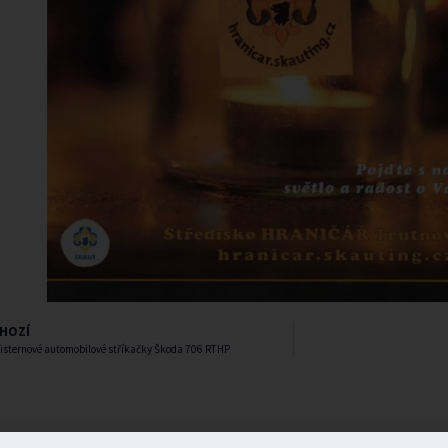
HOZÍ
cisternové automobilové stříkačky Škoda 706 RTHP