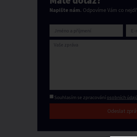
Máte dotaz?
Napište nám.
Odpovíme Vám co nejdří
Souhlasím se zpracování
osobních údajů
Odeslat zprá