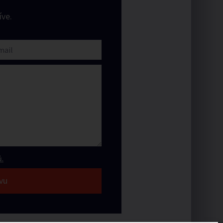
ve.
.
vu