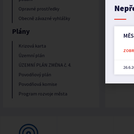
Nepř
Opravné prostředky
Obecně závazné vyhlášky
Plány
MĚS
Krizová karta
ZOBRA
Územní plán
ÚZEMNÍ PLÁN ZMĚNA č. 4.
26.6.
Povodňový plán
Povodňová komise
Program rozvoje města