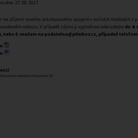
no dne:
27. 08. 2017
 ke zřízení nového autobusového spojení v nočních hodinách v pr
e uvedeném odkazu. V případě zájmu ji vyplněnou odevzdejte
do 4.
v, nebo
E-mailem na
podatelna@pilnikov.cz
, případně telefoni
um
um
HOZÍ
 Poslanecké sněmovny Parlamentu ČR