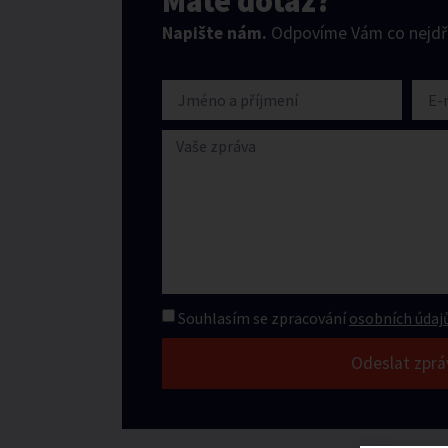
Máte dotaz?
Napište nám.
Odpovíme Vám co nejdří
Souhlasím se zpracování
osobních údajů
Odeslat zprá