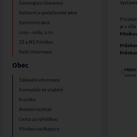
Vystave
Euroregion Glacensis
Kulturní a společenské akce
Průzkum
Sportovní akce
je v níž
Lesy – voda, s.r.o.
Pilníko
ZŠ a MŠ Pilníkov
Průzk
Další informace
Průzk
Obec
PŘEDC
Volby do
Základní informace
Formuláře ke stažení
Kronika
Mobilní rozhlas
Cesta za vyhlídkou
Pilníkov na Mapy.cz