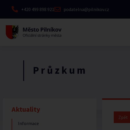
+420 499 898 921
podatelna@pilnikov.cz
P r ů z k u m
Aktuality
Informace