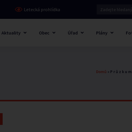
Letecká prohlídka
Aktuality
Obec
Úřad
Plány
Fo
Domů
»
P r ů z k u m