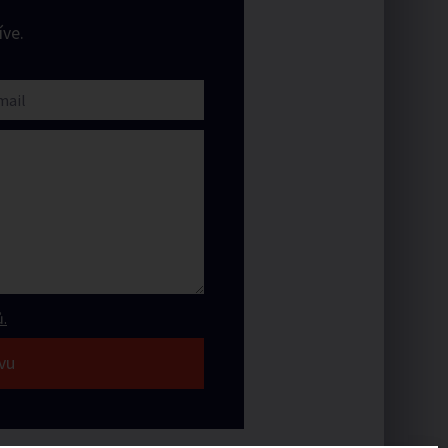
ve.
.
vu