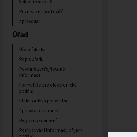
Videokronika
Rezervace sportovišť
Zpravodaj
Úřad
Úřední deska
Popis úřadu
Povinně zveřejňované
informace
Formuláře pro elektronické
podání
Elektronická podatelna
Zprávy a oznámení
Registr oznámení
Poskytování informací, příjem
podání