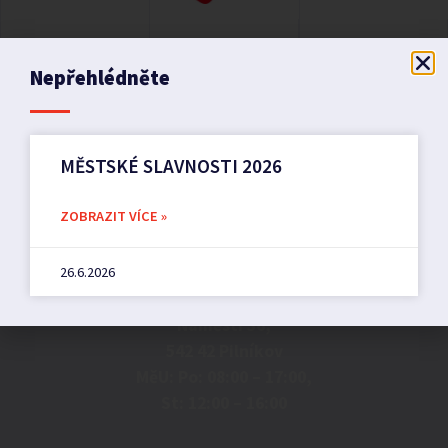
Nepřehlédněte
MĚSTSKÉ SLAVNOSTI 2026
ZOBRAZIT VÍCE »
Město Pilníkov
26.6.2026
Náměstí 36,
542 42 Pilníkov
MěU: Po: 08:00 – 17:00,
St: 12:00 – 16:00