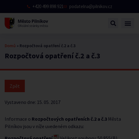
+420 499 898 921
podatelna@pilnikov.cz
Domů
»
Rozpočtová opatření č.2 a č.3
Rozpočtová opatření č.2 a č.3
Vystaveno dne:
15. 05. 2017
Informace o
Rozpočtových opatřeních č.2 a č.3
Města
Pilníkov jsou v níže uvedeném odkazu:
Rozpočtová opatření
Velikost souboru: 50 855(B)