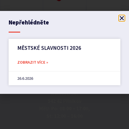
Nepřehlédněte
MĚSTSKÉ SLAVNOSTI 2026
ZOBRAZIT VÍCE »
Město Pilníkov
26.6.2026
Náměstí 36,
542 42 Pilníkov
MěU: Po: 08:00 – 17:00,
St: 12:00 – 16:00