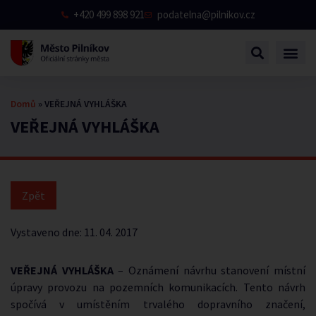
+420 499 898 921
podatelna@pilnikov.cz
Domů
»
VEŘEJNÁ VYHLÁŠKA
VEŘEJNÁ VYHLÁŠKA
Vystaveno dne:
11. 04. 2017
VEŘEJNÁ VYHLÁŠKA
– Oznámení návrhu stanovení místní
úpravy provozu na pozemních komunikacích. Tento návrh
spočívá v umístěním trvalého dopravního značení,