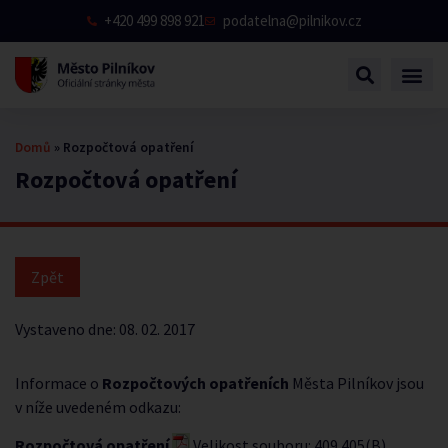
+420 499 898 921
podatelna@pilnikov.cz
Domů
»
Rozpočtová opatření
Rozpočtová opatření
Vystaveno dne:
08. 02. 2017
Informace o
Rozpočtových opatřeních
Města Pilníkov jsou
v níže uvedeném odkazu:
Rozpočtová opatření
Velikost souboru: 409 405(B)