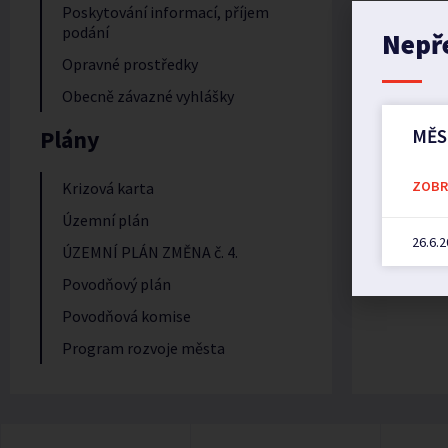
Poskytování informací, příjem
podání
Nepř
Opravné prostředky
Obecně závazné vyhlášky
Plány
MĚS
ZOBRA
Krizová karta
Územní plán
26.6.
ÚZEMNÍ PLÁN ZMĚNA č. 4.
Povodňový plán
Povodňová komise
Program rozvoje města