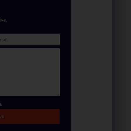
ve.
.
vu