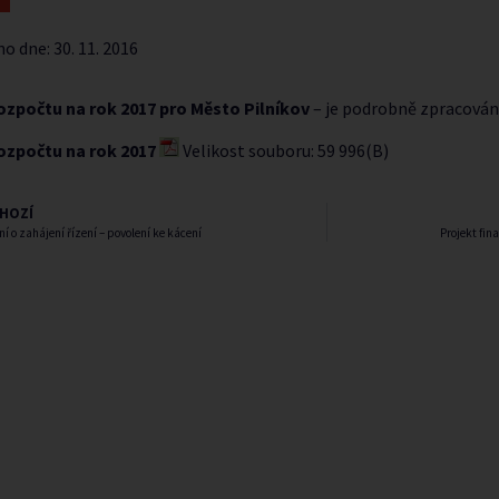
no dne:
30. 11. 2016
ozpočtu na rok 2017 pro Město Pilníkov
– je podrobně zpracován
ozpočtu na rok 2017
Velikost souboru: 59 996(B)
HOZÍ
 o zahájení řízení – povolení ke kácení
Projekt fin