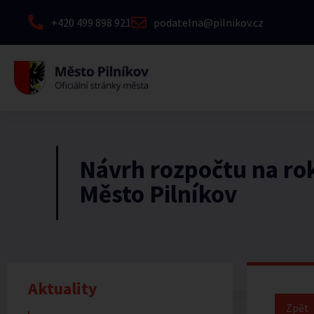
+420 499 898 921
podatelna@pilnikov.cz
Návrh rozpočtu na ro
Město Pilníkov
Aktuality