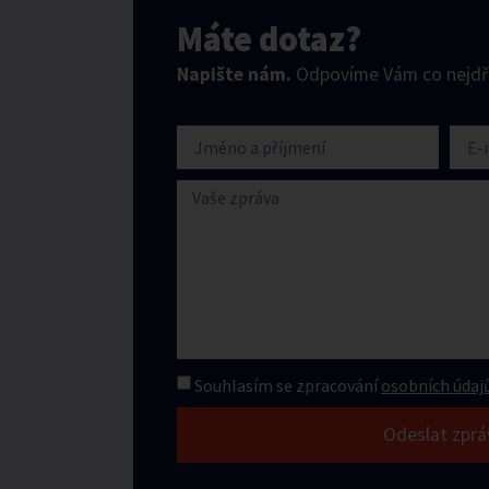
Máte dotaz?
Napište nám.
Odpovíme Vám co nejdří
Souhlasím se zpracování
osobních údajů
Odeslat zprá