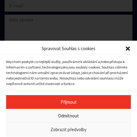
Spravovat Souhlas s cookies
Abychom poskytli co nejlepší služby, používáme k ukládání a/nebo přístupu k
informacím o zařízení, technologie jako jsou soubory cookies. Souhlas s těmito
Souhlasím se zpracování
osobních údajů.
technologiemi nám umožní zpracovávat údaje, jako je chování při procházení
nebo jedinečná ID na tomto webu. Nesouhlas nebo odvolání souhlasu může
nepříznivě ovlivnit určité vlastnosti a funkce.
Odeslat zprávu
Příjmout
Copyright © 2023 město Pilníkov
Odmítnout
Ochrana osobních údajů
|
Zásady cookies (EU)
|
Pravidla
přístupnosti a použitelnosti
Zobrazit předvolby
Tvorba webu:
Vector
a
Bort