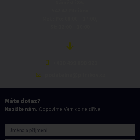
Náměstí 36,
542 42 Pilníkov
MěU: Po: 08:00 – 17:00,
St: 12:00 – 16:00
+420 499 898 921
podatelna@pilnikov.cz
Máte dotaz?
Napište nám.
Odpovíme Vám co nejdříve.