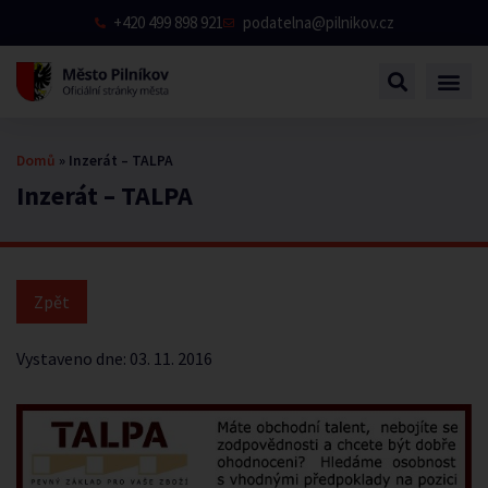
+420 499 898 921
podatelna@pilnikov.cz
Domů
»
Inzerát – TALPA
Inzerát – TALPA
Vystaveno dne:
03. 11. 2016