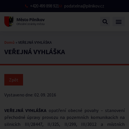
+420 499 898 921
podatelna@pilnikov.cz
Domů
»
VEŘEJNÁ VYHLÁŠKA
VEŘEJNÁ VYHLÁŠKA
Vystaveno dne:
02. 09. 2016
VEŘEJNÁ VYHLÁŠKA
opatření obecné povahy – stanovení
přechodné úpravy provozu na pozemních komunikacích na
silnicích III/28447, II/325, II/299, III/3012 a místních