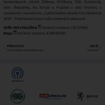
komunikacích, ulicích Žižkova, Křižíkova, ČSA, Strojnická,
nám. Republiky, Na Struze a Pražská v obci Trutnov, v
souvislosti s označením „Cyklistického závodu East Bohemia
2016“.. Podrobnosti jsou v níže uvedených odkazech:
VEŘEJNÁ VYHLÁŠKA
Velikost souboru: 135 534(B)
Mapy
Velikost souboru: 4 189 064(B)
PŘEDCHOZÍ
DALŠÍ
Ztracená fenka německého ohaře
Den koule