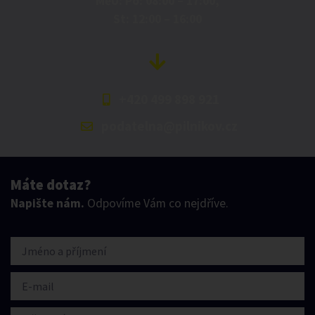
MěU: Po: 08:00 – 17:00,
St: 12:00 – 16:00
+420 499 898 921
podatelna@pilnikov.cz
Máte dotaz?
Napište nám.
Odpovíme Vám co nejdříve.