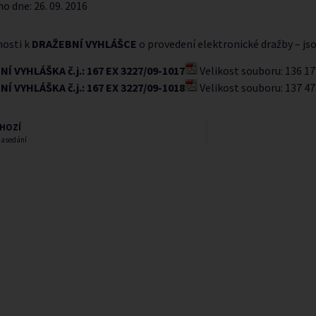
no dne:
26. 09. 2016
osti k
DRAŽEBNÍ VYHLÁŠCE
o provedení elektronické dražby – js
Í VYHLÁŠKA č.j.: 167 EX 3227/09-1017
Velikost souboru: 136 17
Í VYHLÁŠKA č.j.: 167 EX 3227/09-1018
Velikost souboru: 137 47
HOZÍ
zasedání