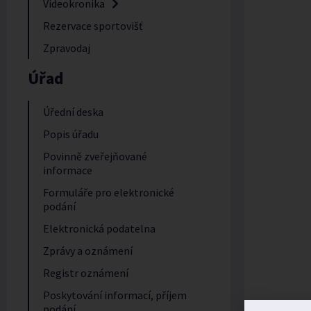
Videokronika
Rezervace sportovišť
Zpravodaj
Úřad
Úřední deska
Popis úřadu
Povinně zveřejňované
informace
Formuláře pro elektronické
podání
Elektronická podatelna
Zprávy a oznámení
Registr oznámení
Poskytování informací, příjem
podání