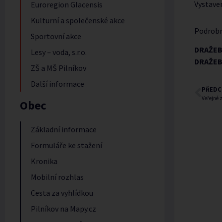
Vystave
Euroregion Glacensis
Kulturní a společenské akce
Podrobn
Sportovní akce
DRAŽEBN
Lesy – voda, s.r.o.
DRAŽEBN
ZŠ a MŠ Pilníkov
Další informace
PŘEDC
Veřejné 
Obec
Základní informace
Formuláře ke stažení
Kronika
Mobilní rozhlas
Cesta za vyhlídkou
Pilníkov na Mapy.cz