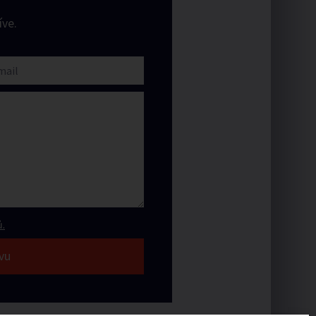
ve.
.
vu