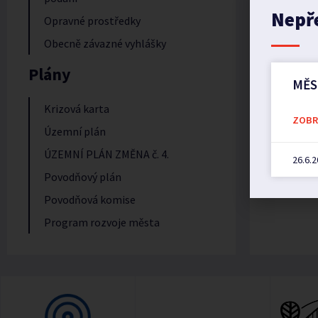
Nepř
Opravné prostředky
Obecně závazné vyhlášky
Plány
MĚS
Krizová karta
ZOBRA
Územní plán
ÚZEMNÍ PLÁN ZMĚNA č. 4.
26.6.
Povodňový plán
Povodňová komise
Program rozvoje města