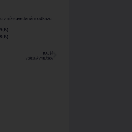
ou v níže uvedeném odkazu:
9(B)
8(B)
DALŠÍ
VEŘEJNÁ VYHLÁŠKA