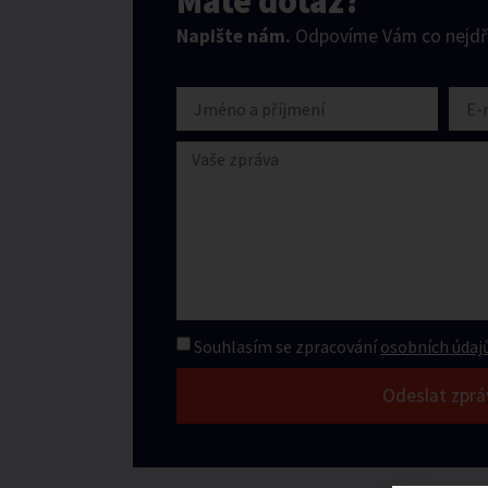
Máte dotaz?
Napište nám.
Odpovíme Vám co nejdří
Souhlasím se zpracování
osobních údajů
Odeslat zprá