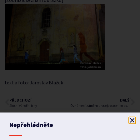
[Zobrazit seznam obrázků]
text a foto: Jaroslav Blažek
PŘEDCHOZÍ
DALŠÍ
Školní vánoční trhy
Oznámení záměru prodeje osobního automobilu
Nepřehlédněte