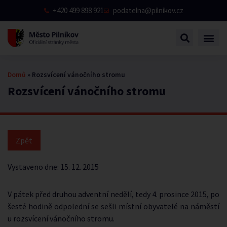
+420 499 898 921
podatelna@pilnikov.cz
Domů
»
Rozsvícení vánočního stromu
Rozsvícení vánočního stromu
Vystaveno dne:
15. 12. 2015
V pátek před druhou adventní nedělí, tedy 4. prosince 2015, po
šesté hodině odpolední se sešli místní obyvatelé na náměstí
u rozsvícení vánočního stromu.