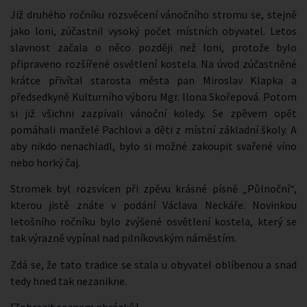
Již druhého ročníku rozsvěcení vánočního stromu se, stejně
jako loni, zúčastnil vysoký počet místních obyvatel. Letos
slavnost začala o něco později než loni, protože bylo
připraveno rozšířené osvětlení kostela. Na úvod zúčastněné
krátce přivítal starosta města pan Miroslav Klapka a
předsedkyně Kulturního výboru Mgr. Ilona Skořepová. Potom
si již všichni zazpívali vánoční koledy. Se zpěvem opět
pomáhali manželé Pachlovi a děti z místní základní školy. A
aby nikdo nenachladl, bylo si možné zakoupit svařené víno
nebo horký čaj.
Stromek byl rozsvícen při zpěvu krásné písně „Půlnoční“,
kterou jistě znáte v podání Václava Neckáře. Novinkou
letošního ročníku bylo zvýšené osvětlení kostela, který se
tak výrazně vypínal nad pilníkovským náměstím.
Zdá se, že tato tradice se stala u obyvatel oblíbenou a snad
tedy hned tak nezanikne.