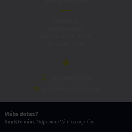
Město Pilníkov
Náměstí 36,
542 42 Pilníkov
MěU: Po: 08:00 – 17:00,
St: 12:00 – 16:00
+420 499 898 921
podatelna@pilnikov.cz
Máte dotaz?
Napište nám.
Odpovíme Vám co nejdříve.