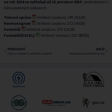
na rok 2016 se vyhlašují už 18. prosince 2015
-podrobnosti v
níže uvedených odkazech:
Tisková zpráva
Velikost souboru: 345 151(B)
Harmonogram
Velikost souboru: 272 343(B)
Formulář
Velikost souboru: 373 123(B)
Formulář(EXCEL)
Velikost souboru: 225 280(B)
PŘEDCHOZÍ
DALŠÍ
Zápis a usnesení z veřejného zasedání č.5/2015
Komplexní pozemkové úpravy