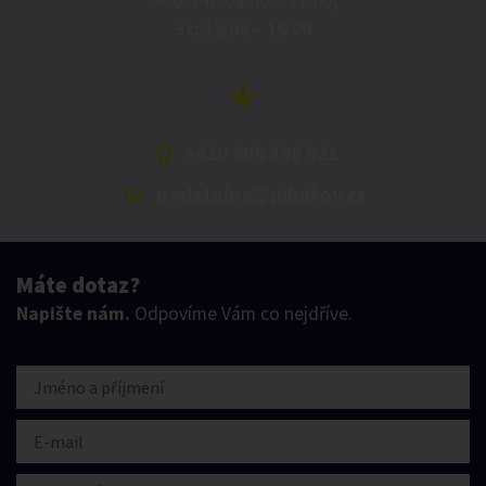
MěU: Po: 08:00 – 17:00,
St: 12:00 – 16:00
+420 499 898 921
podatelna@pilnikov.cz
Máte dotaz?
Napište nám.
Odpovíme Vám co nejdříve.