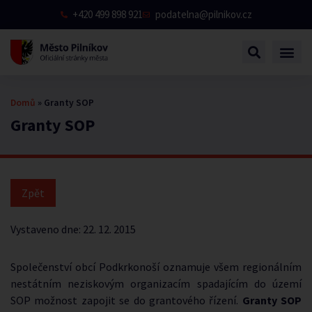
+420 499 898 921
podatelna@pilnikov.cz
Domů
»
Granty SOP
Granty SOP
Vystaveno dne:
22. 12. 2015
Společenství obcí Podkrkonoší oznamuje všem regionálním
nestátním neziskovým organizacím spadajícím do území
SOP možnost zapojit se do grantového řízení.
Granty SOP