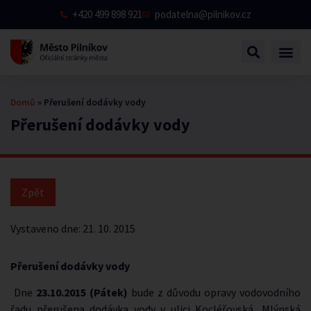
+420 499 898 921
podatelna@pilnikov.cz
Domů
»
Přerušení dodávky vody
Přerušení dodávky vody
Vystaveno dne:
21. 10. 2015
Přerušení dodávky vody
Dne
23.10.2015 (Pátek)
bude z důvodu opravy vodovodního
řadu přerušena dodávka vody v ulici Kocléřovská, Mlýnská