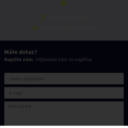
+420 499 898 921
podatelna@pilnikov.cz
Máte dotaz?
Napište nám.
Odpovíme Vám co nejdříve.