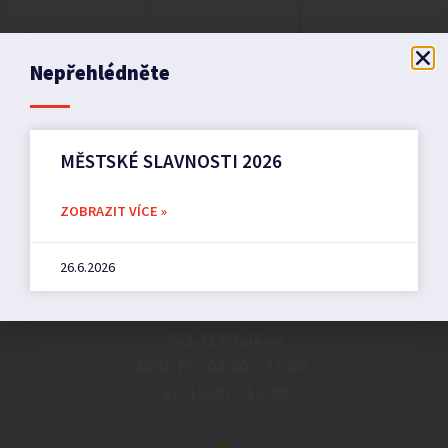
Nepřehlédněte
MĚSTSKÉ SLAVNOSTI 2026
ZOBRAZIT VÍCE »
Město Pilníkov
26.6.2026
Náměstí 36,
542 42 Pilníkov
MěU: Po: 08:00 – 17:00,
St: 12:00 – 16:00