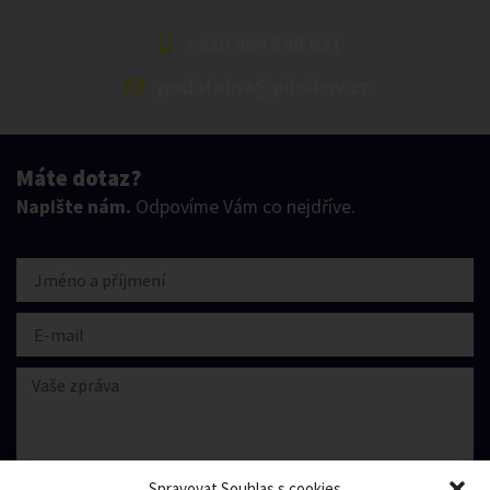
+420 499 898 921
podatelna@pilnikov.cz
Máte dotaz?
Napište nám.
Odpovíme Vám co nejdříve.
Spravovat Souhlas s cookies