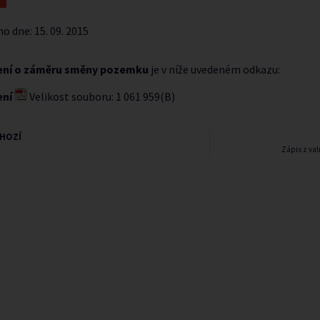
no dne:
15. 09. 2015
ní o záměru směny pozemku
je v níže uvedeném odkazu:
ení
Velikost souboru: 1 061 959(B)
HOZÍ
Zápis z val