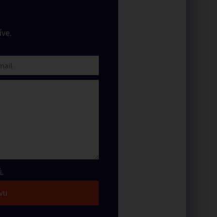
ve.
.
vu