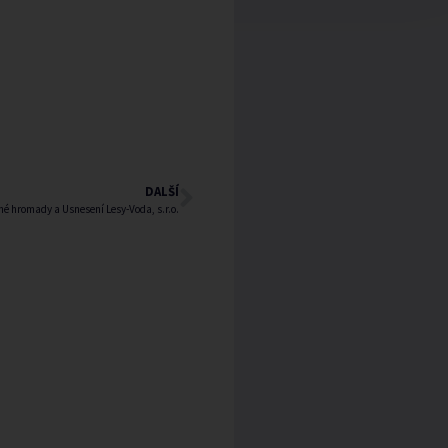
DALŠÍ
né hromady a Usnesení Lesy-Voda, s.r.o.