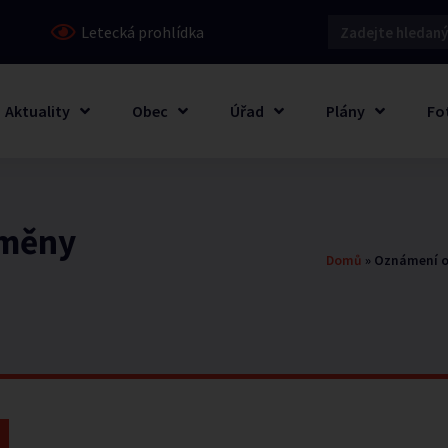
Letecká prohlídka
Aktuality
Obec
Úřad
Plány
Fo
směny
Domů
»
Oznámení o