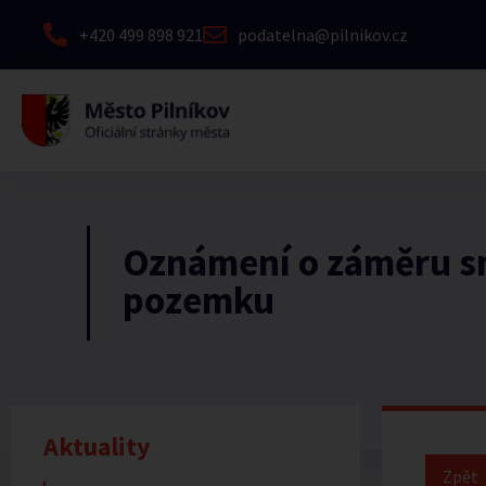
+420 499 898 921
podatelna@pilnikov.cz
Oznámení o záměru 
pozemku
Aktuality