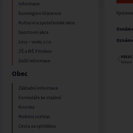
Informace
Vystave
Euroregion Glacensis
Kulturní a společenské akce
Oznáme
Sportovní akce
Oznám
Lesy – voda, s.r.o.
ZŠ a MŠ Pilníkov
PŘEDC
Další informace
Výstava
Obec
Základní informace
Formuláře ke stažení
Kronika
Mobilní rozhlas
Cesta za vyhlídkou