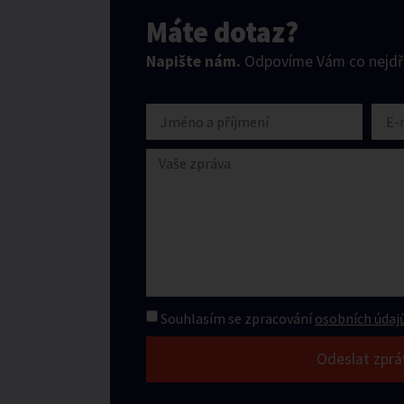
Máte dotaz?
Napište nám.
Odpovíme Vám co nejdří
Souhlasím se zpracování
osobních údajů
Odeslat zprá