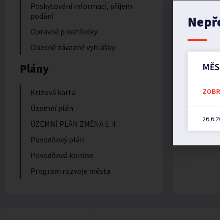
Poskytování informací, příjem
podání
Nepř
Opravné prostředky
Obecně závazné vyhlášky
Plány
MĚS
ZOBRA
Krizová karta
Územní plán
26.6.
ÚZEMNÍ PLÁN ZMĚNA č. 4.
Povodňový plán
Povodňová komise
Program rozvoje města