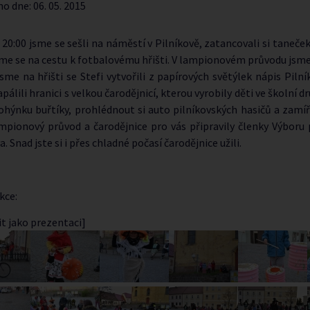
no dne:
06. 05. 2015
 20:00 jsme se sešli na náměstí v Pilníkově, zatancovali si taneček
sme se na cestu k fotbalovému hřišti. V lampionovém průvodu jsme s
sme na hřišti se Stefi vytvořili z papírových světýlek nápis Pilní
apálili hranici s velkou čarodějnicí, kterou vyrobily děti ve školní 
hýnku buřtíky, prohlédnout si auto pilníkovských hasičů a zamíř
ampionový průvod a čarodějnice pro vás připravily členky Výboru 
a. Snad jste si i přes chladné počasí čarodějnice užili.
kce:
t jako prezentaci]