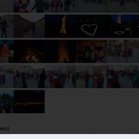
HOZÍ
 zábava
Zá