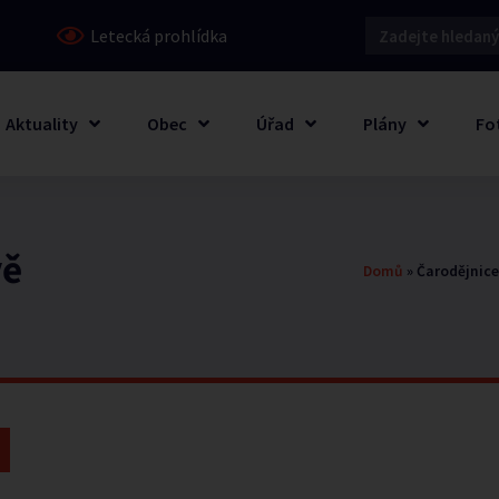
Letecká prohlídka
Aktuality
Obec
Úřad
Plány
Fo
vě
Domů
»
Čarodějnice