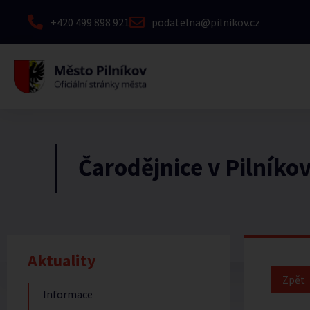
+420 499 898 921
podatelna@pilnikov.cz
Čarodějnice v Pilníko
Aktuality
Informace