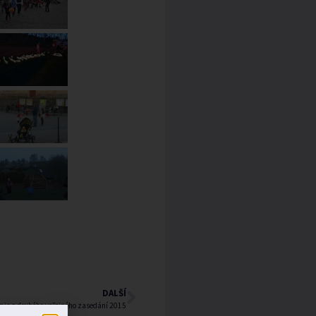
DALŠÍ
pis z druhého veřejného zasedání 2015