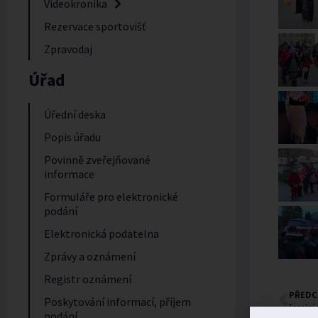
Videokronika
Rezervace sportovišť
Zpravodaj
Úřad
Úřední deska
Popis úřadu
Povinně zveřejňované
informace
Formuláře pro elektronické
podání
Elektronická podatelna
Zprávy a oznámení
Registr oznámení
PŘEDC
Poskytování informací, příjem
Taneční
podání