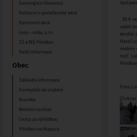
Vystave
Euroregion Glacensis
Kulturní a společenské akce
30.4. ve
Sportovní akce
vydali j
Lesy – voda, s.r.o.
deváté j
Hasiči z
ZŠ a MŠ Pilníkov
malém o
Další informace
terč. L
Pilníkov
Obec
Základní informace
Foto z a
Formuláře ke stažení
[Zobrazi
Kronika
Mobilní rozhlas
Cesta za vyhlídkou
Pilníkov na Mapy.cz