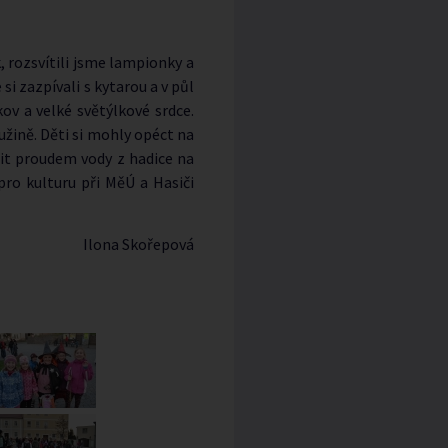
, rozsvítili jsme lampionky a
i zazpívali s kytarou a v půl
kov a velké světýlkové srdce.
družině. Děti si mohly opéct na
it proudem vody z hadice na
pro kulturu při MěÚ a Hasiči
Ilona Skořepová