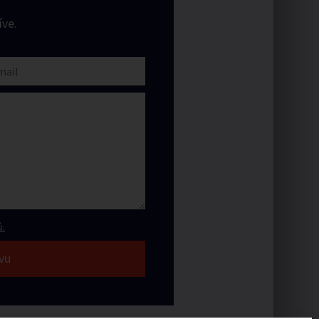
ve.
.
vu