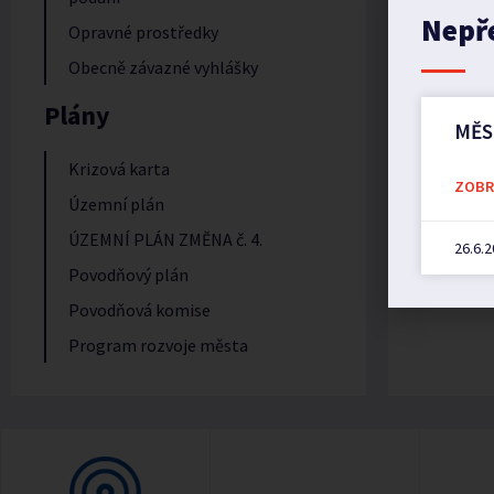
Nepř
Opravné prostředky
Obecně závazné vyhlášky
Plány
MĚS
Krizová karta
ZOBRA
Územní plán
ÚZEMNÍ PLÁN ZMĚNA č. 4.
26.6.
Povodňový plán
Povodňová komise
Program rozvoje města