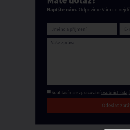
Máte dotaz?
Napište nám.
Odpovíme Vám co nejdří
Souhlasím se zpracování
osobních údajů
Odeslat zprá