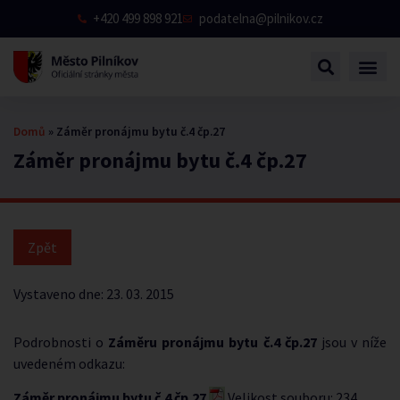
+420 499 898 921
podatelna@pilnikov.cz
Domů
»
Záměr pronájmu bytu č.4 čp.27
Záměr pronájmu bytu č.4 čp.27
Vystaveno dne:
23. 03. 2015
Podrobnosti o
Záměru pronájmu bytu č.4 čp.27
jsou v níže
uvedeném odkazu:
Záměr pronájmu bytu č.4 čp.27
Velikost souboru: 234