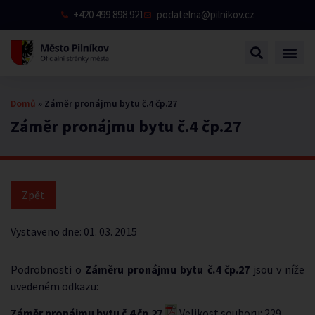
+420 499 898 921
podatelna@pilnikov.cz
Domů
»
Záměr pronájmu bytu č.4 čp.27
Záměr pronájmu bytu č.4 čp.27
Vystaveno dne:
01. 03. 2015
Podrobnosti o
Záměru pronájmu bytu č.4 čp.27
jsou v níže
uvedeném odkazu:
Záměr pronájmu bytu č.4 čp.27
Velikost souboru: 229