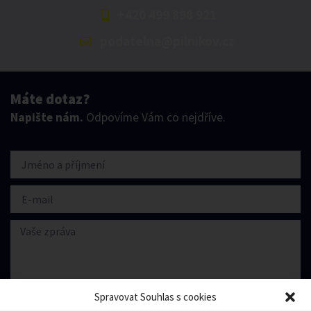
+420 499 898 921
podatelna@pilnikov.cz
Máte dotaz?
Napište nám.
Odpovíme Vám co nejdříve.
Spravovat Souhlas s cookies