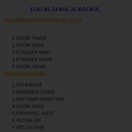
S T O L N Í T E N I S 27. R O Č N Í
K
MLÁDEŽNICKÁ KATEGORIE DO 17 LET
KOZÁK TOMÁŠ
KOZÁK DAVID
STRASSER PAVEL
STRASSER JAKUB
KOZÁK JAKUB
KATEGORIE DOSPĚLÍ
PETR MILOŠ
FRIEDRICH TOMÁŠ
BARTŮNĚK FRANTIŠEK
KOZÁK DAVID
PROKOPEC JOSEF
PECINA JIŘÍ
NÝČ ČESTMÍR