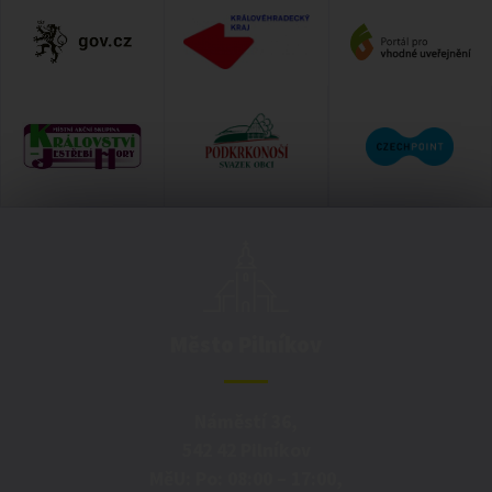
Město Pilníkov
Náměstí 36,
542 42 Pilníkov
MěU: Po: 08:00 – 17:00,