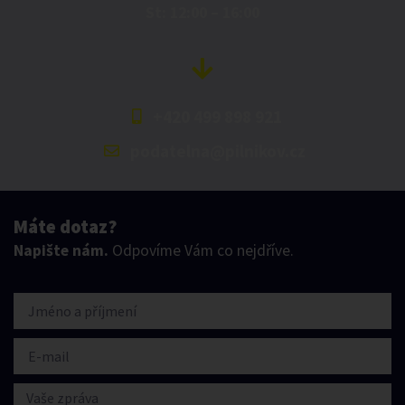
St: 12:00 – 16:00
+420 499 898 921
podatelna@pilnikov.cz
Máte dotaz?
Napište nám.
Odpovíme Vám co nejdříve.