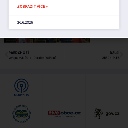
ZOBRAZIT VÍCE »
26.6.2026
PŘEDCHOZÍ
DALŠÍ
Veřejná vyhláška – Doručení sdělení
OBECNÍ PLES