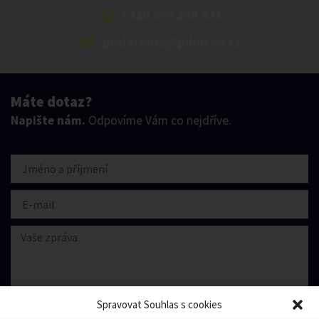
+420 499 898 921
podatelna@pilnikov.cz
Máte dotaz?
Napište nám.
Odpovíme Vám co nejdříve.
Spravovat Souhlas s cookies