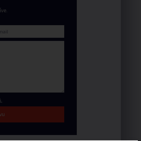
ve.
.
vu