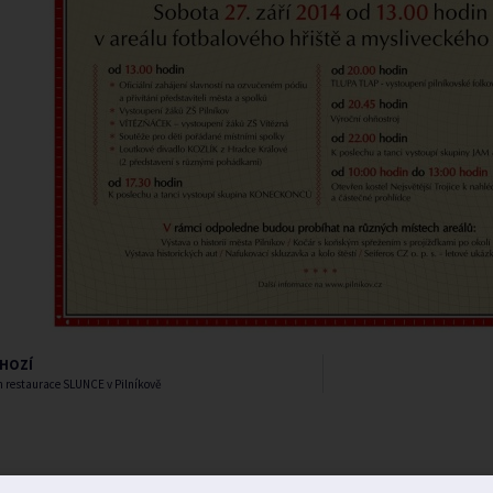
HOZÍ
 restaurace SLUNCE v Pilníkově