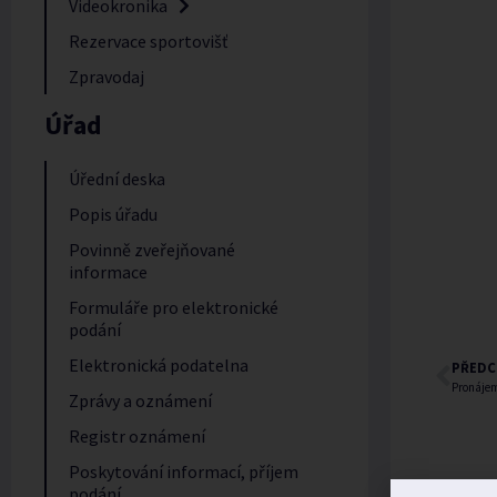
Videokronika
Rezervace sportovišť
Zpravodaj
Úřad
Úřední deska
Popis úřadu
Povinně zveřejňované
informace
Formuláře pro elektronické
podání
Elektronická podatelna
PŘEDC
Pronájem
Zprávy a oznámení
Registr oznámení
Poskytování informací, příjem
podání