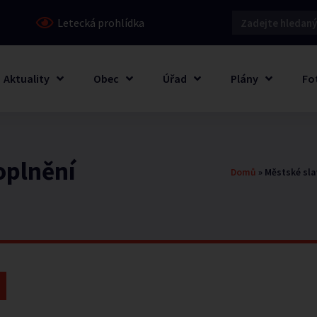
Letecká prohlídka
Aktuality
Obec
Úřad
Plány
Fo
oplnění
Domů
»
Městské sla