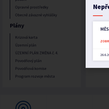
Nepř
Opravné prostředky
Obecně závazné vyhlášky
Plány
MĚS
Krizová karta
ZOBRA
Územní plán
ÚZEMNÍ PLÁN ZMĚNA č. 4.
26.6.
Povodňový plán
Povodňová komise
Program rozvoje města