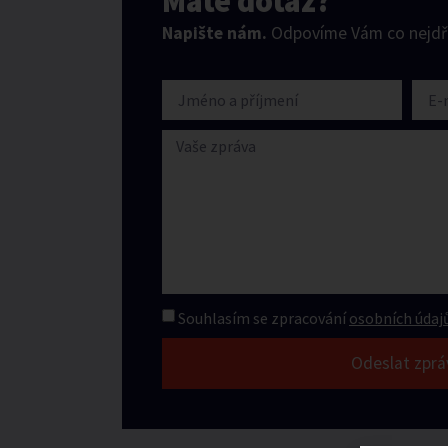
Máte dotaz?
Napište nám.
Odpovíme Vám co nejdří
Souhlasím se zpracování
osobních údajů
Odeslat zprá