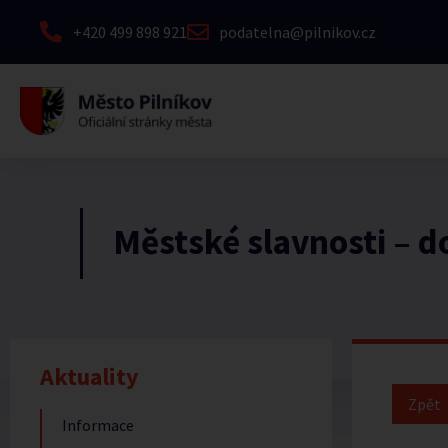
+420 499 898 921
podatelna@pilnikov.cz
Městské slavnosti – d
Aktuality
Informace