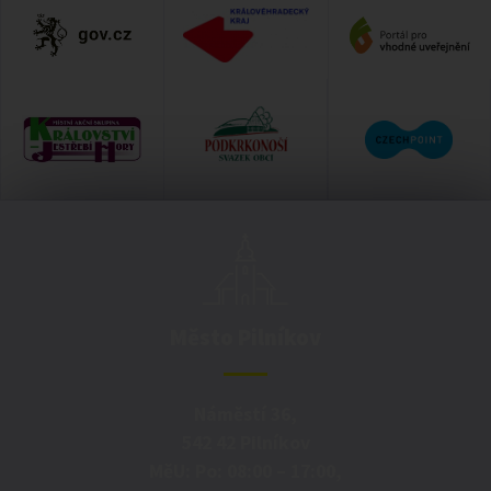
Město Pilníkov
Náměstí 36,
542 42 Pilníkov
MěU: Po: 08:00 – 17:00,