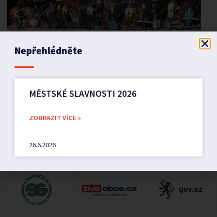
Nepřehlédněte
PŘEDCHOZÍ
DALŠÍ
MĚSTSKÉ SLAVNOSTI 2026
VEŘEJNÁ VYHLÁŠKA
ZÁPIS z veřejného zasedání a Usnesení č. 3/2014
ZOBRAZIT VÍCE »
26.6.2026