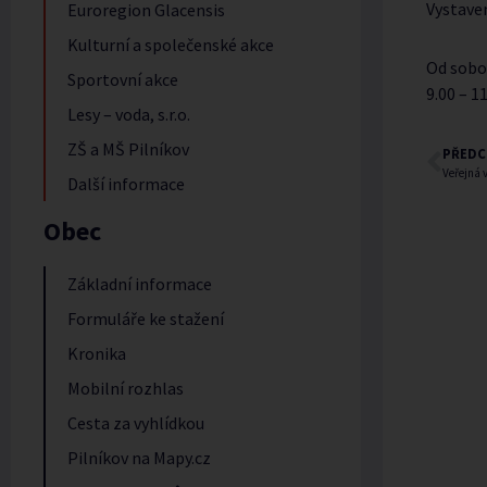
Vystave
Euroregion Glacensis
Kulturní a společenské akce
Od sobot
Sportovní akce
9.00 – 1
Lesy – voda, s.r.o.
ZŠ a MŠ Pilníkov
PŘEDC
Veřejná 
Další informace
Obec
Základní informace
Formuláře ke stažení
Kronika
Mobilní rozhlas
Cesta za vyhlídkou
Pilníkov na Mapy.cz