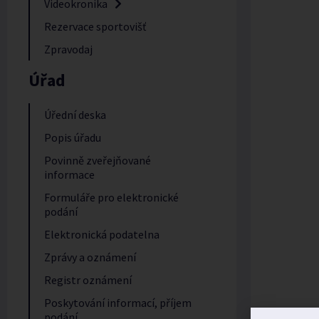
Videokronika
Rezervace sportovišť
Zpravodaj
Úřad
Úřední deska
Popis úřadu
Povinně zveřejňované
informace
Formuláře pro elektronické
podání
Elektronická podatelna
Zprávy a oznámení
Registr oznámení
Poskytování informací, příjem
podání