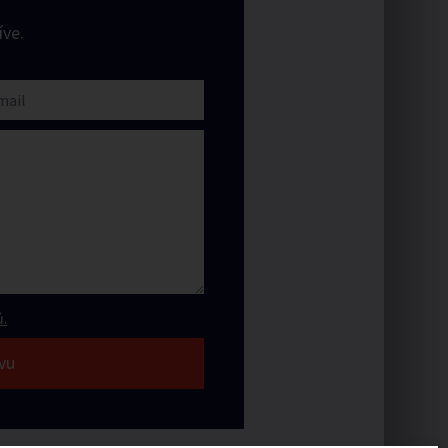
ve.
.
vu