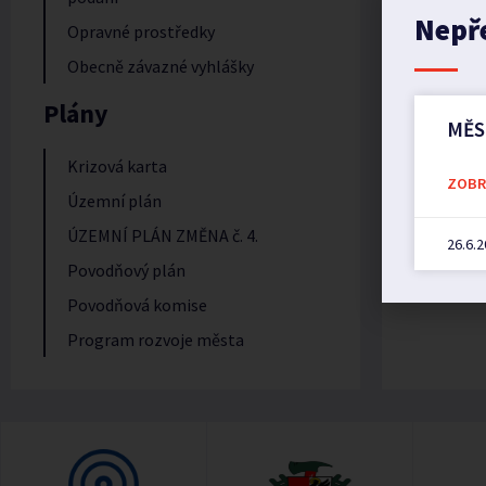
Nepř
Opravné prostředky
Obecně závazné vyhlášky
Plány
MĚS
Krizová karta
ZOBRA
Územní plán
ÚZEMNÍ PLÁN ZMĚNA č. 4.
26.6.
Povodňový plán
Povodňová komise
Program rozvoje města