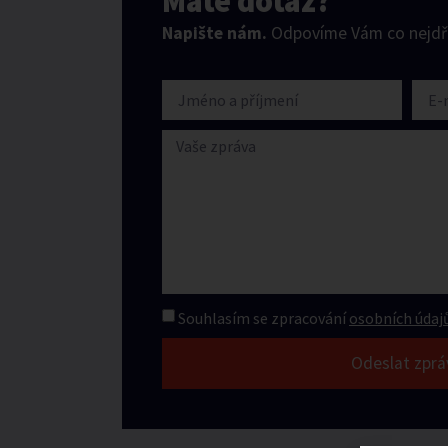
Máte dotaz?
Napište nám.
Odpovíme Vám co nejdří
Souhlasím se zpracování
osobních údajů
Odeslat zprá