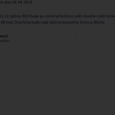
no dne:
09. 04. 2014
y 12. dubna 2014 bude po zimní přestávce opět otevřen sběrný dvůr
1.00 hod. Otevřena bude také sběrna kovového šrotu p. Wolfa.
HOZÍ
vyhláška