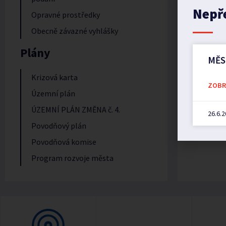
Nepř
Opravné prostředky
Obecně závazné vyhlášky
Plány
MĚS
Krizová karta
ZOBRA
Územní plán
ÚZEMNÍ PLÁN ZMĚNA č. 4.
26.6.
Povodňový plán
Povodňová komise
Program rozvoje města