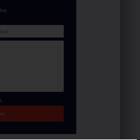
ve.
.
vu