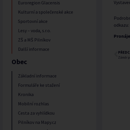
Vystave
Euroregion Glacensis
Kulturní a společenské akce
Podrob
Sportovní akce
odkazu:
Lesy – voda, s.r.o.
Pronáje
ZŠ a MŠ Pilníkov
Další informace
PŘEDC
Záměr p
Obec
Základní informace
Formuláře ke stažení
Kronika
Mobilní rozhlas
Cesta za vyhlídkou
Pilníkov na Mapy.cz