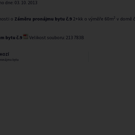
no dne:
03. 10. 2013
2
nosti o
Záměru pronájmu bytu č.9
2+kk o výměře 60m
v domě č.
m bytu č.9
Velikost souboru: 213 783B
HOZÍ
ronájmu bytu