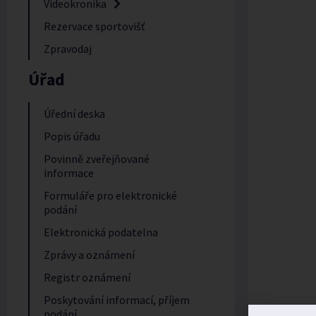
Videokronika
Rezervace sportovišť
Zpravodaj
Úřad
Úřední deska
Popis úřadu
Povinně zveřejňované
informace
Formuláře pro elektronické
podání
Elektronická podatelna
Zprávy a oznámení
Registr oznámení
Poskytování informací, příjem
podání