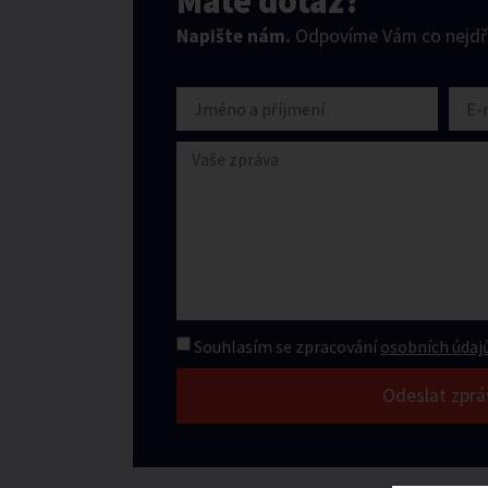
Máte dotaz?
Napište nám.
Odpovíme Vám co nejdří
Souhlasím se zpracování
osobních údajů
Odeslat zprá