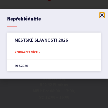
Nepřehlédněte
MĚSTSKÉ SLAVNOSTI 2026
ZOBRAZIT VÍCE »
Město Pilníkov
26.6.2026
Náměstí 36,
542 42 Pilníkov
MěU: Po: 08:00 – 17:00,
St: 12:00 – 16:00