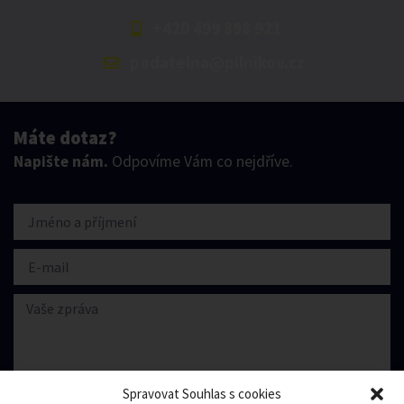
+420 499 898 921
podatelna@pilnikov.cz
Máte dotaz?
Napište nám.
Odpovíme Vám co nejdříve.
Spravovat Souhlas s cookies