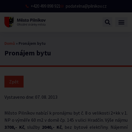
+420 499 898 921
podatelna@pilnikov.cz
Domů
»
Pronájem bytu
Pronájem bytu
Vystaveno dne:
07. 08. 2013
Město Pilníkov nabízí k pronájmu byt č. 8 o velikosti 2+kk v 1.
NP o výměře 60 m2 v domě čp. 145 v ulici Hradčín. Výše nájmu
3708,- Kč
, služby
2040,- Kč
, bez bytové elektřiny. Nájemní