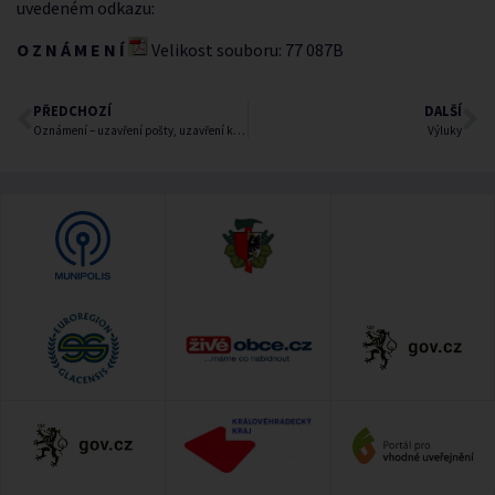
uvedeném odkazu:
O Z N Á M E N Í
Velikost souboru: 77 087B
PŘEDCHOZÍ
DALŠÍ
Oznámení – uzavření pošty, uzavření knihovny
Výluky