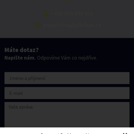
+420 499 898 921
podatelna@pilnikov.cz
Máte dotaz?
Napište nám.
Odpovíme Vám co nejdříve.