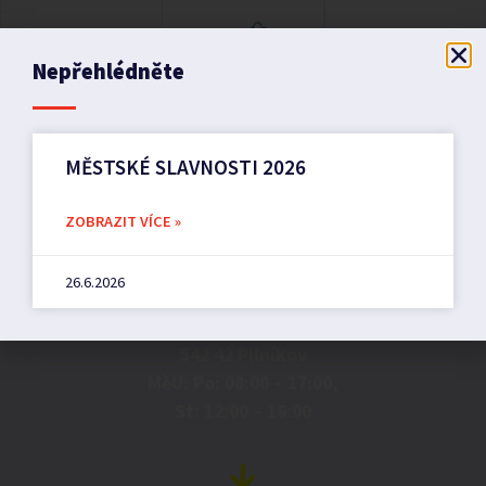
Nepřehlédněte
MĚSTSKÉ SLAVNOSTI 2026
ZOBRAZIT VÍCE »
Město Pilníkov
26.6.2026
Náměstí 36,
542 42 Pilníkov
MěU: Po: 08:00 – 17:00,
St: 12:00 – 16:00