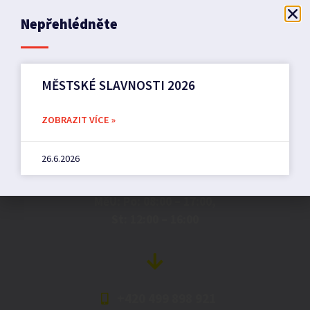
Nepřehlédněte
MĚSTSKÉ SLAVNOSTI 2026
Město Pilníkov
ZOBRAZIT VÍCE »
26.6.2026
Náměstí 36,
542 42 Pilníkov
MěU: Po: 08:00 – 17:00,
St: 12:00 – 16:00
+420 499 898 921