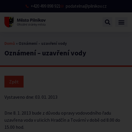
+420 499 898 921
podatelna@pilnikov.cz
Domů
»
Oznámení – uzavření vody
Oznámení – uzavření vody
Vystaveno dne:
03. 01. 2013
Dne 8. 1. 2013 bude z důvodu opravy vodovodního řadu
uzavřena voda v ulicích Hradčín a Tovární v době od 8.00 do
15.00 hod.