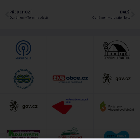
PŘEDCHOZÍ
DALŠÍ
Oznámení – Termíny plesů
Oznámení – pronájen bytu