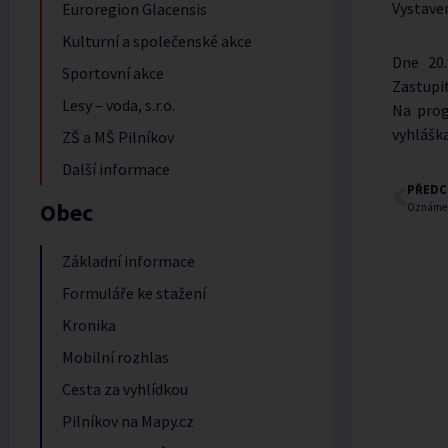
Vystave
Euroregion Glacensis
Kulturní a společenské akce
Dne 20.
Sportovní akce
Zastupit
Lesy – voda, s.r.o.
Na prog
vyhláška
ZŠ a MŠ Pilníkov
Další informace
PŘEDC
Obec
Oznámení
Základní informace
Formuláře ke stažení
Kronika
Mobilní rozhlas
Cesta za vyhlídkou
Pilníkov na Mapy.cz