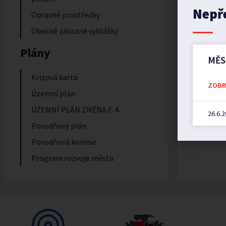
Nepř
Opravné prostředky
Obecně závazné vyhlášky
Plány
MĚS
Krizová karta
ZOBRA
Územní plán
ÚZEMNÍ PLÁN ZMĚNA č. 4.
26.6.
Povodňový plán
Povodňová komise
Program rozvoje města