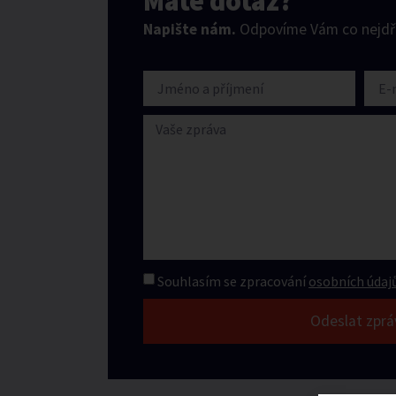
Máte dotaz?
Napište nám.
Odpovíme Vám co nejdří
Souhlasím se zpracování
osobních údajů
Odeslat zprá