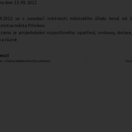
no dne:
13. 09. 2012
9.2012 se v zasedací místnosti městského úřadu koná od 19
elstva města Pilníkov.
ramu je projednávání rozpočtového opatření, smlouvy, dotace,
 a různé.
HOZÍ
 – Změna telefonního čísla ordinace
Ozná