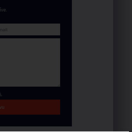
ve.
.
vu