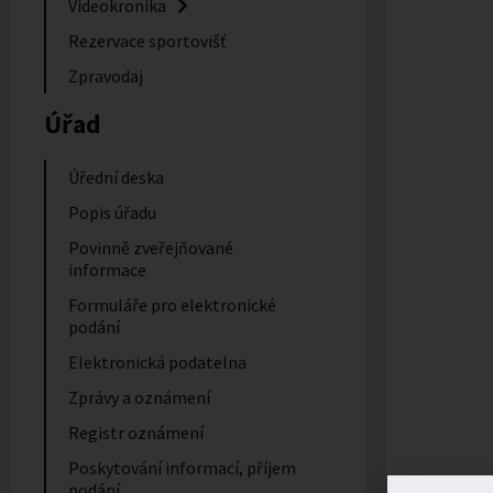
Videokronika
Rezervace sportovišť
Zpravodaj
Úřad
Úřední deska
Popis úřadu
Povinně zveřejňované
informace
Formuláře pro elektronické
podání
Elektronická podatelna
Zprávy a oznámení
Registr oznámení
Poskytování informací, příjem
podání