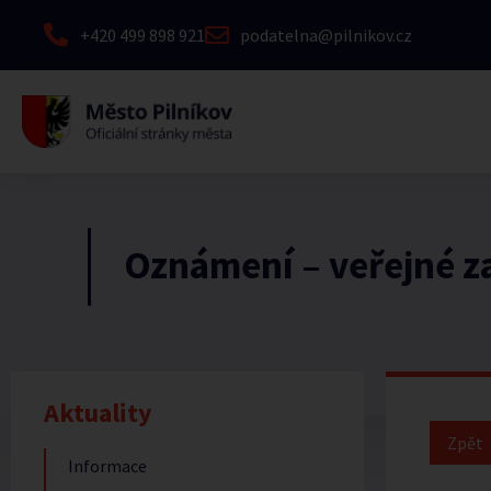
+420 499 898 921
podatelna@pilnikov.cz
Oznámení – veřejné z
Aktuality
Informace