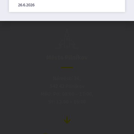
26.6.2026
Město Pilníkov
Náměstí 36,
542 42 Pilníkov
MěU: Po: 08:00 – 17:00,
St: 12:00 – 16:00