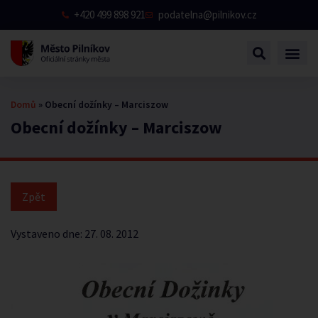
+420 499 898 921
podatelna@pilnikov.cz
Domů
»
Obecní dožínky – Marciszow
Obecní dožínky – Marciszow
Vystaveno dne:
27. 08. 2012