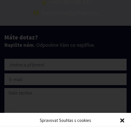
+420 499 898 921
podatelna@pilnikov.cz
Máte dotaz?
Napište nám.
Odpovíme Vám co nejdříve.
Spravovat Souhlas s cookies