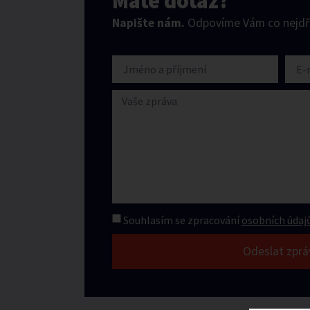
Máte dotaz?
Napište nám.
Odpovíme Vám co nejdří
Souhlasím se zpracování
osobních údajů
Odeslat zprá