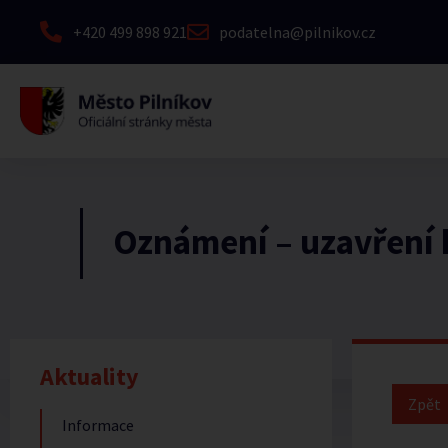
+420 499 898 921
podatelna@pilnikov.cz
Oznámení – uzavření
Aktuality
Informace