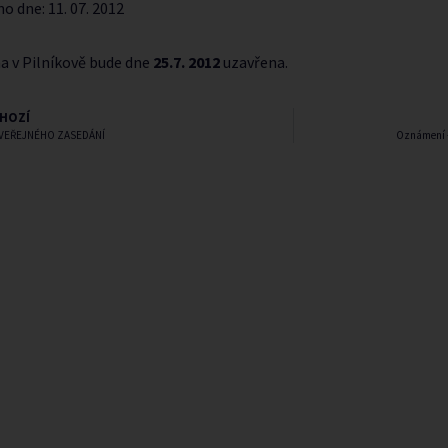
no dne:
11. 07. 2012
a v Pilníkově bude dne
25.7. 2012
uzavřena.
HOZÍ
 VEŘEJNÉHO ZASEDÁNÍ
Oznámení –