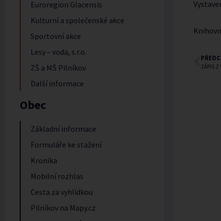
Vystave
Euroregion Glacensis
Kulturní a společenské akce
Knihovn
Sportovní akce
Lesy – voda, s.r.o.
PŘEDC
ZŠ a MŠ Pilníkov
ZÁPIS Z
Další informace
Obec
Základní informace
Formuláře ke stažení
Kronika
Mobilní rozhlas
Cesta za vyhlídkou
Pilníkov na Mapy.cz