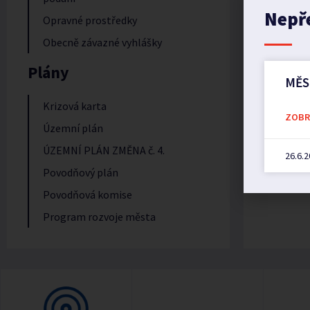
Nepř
Opravné prostředky
Obecně závazné vyhlášky
Plány
MĚS
Krizová karta
ZOBRA
Územní plán
ÚZEMNÍ PLÁN ZMĚNA č. 4.
26.6.
Povodňový plán
Povodňová komise
Program rozvoje města