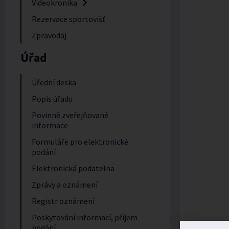
Videokronika
Rezervace sportovišť
Zpravodaj
Úřad
Úřední deska
Popis úřadu
Povinně zveřejňované
informace
Formuláře pro elektronické
podání
Elektronická podatelna
Zprávy a oznámení
Registr oznámení
Poskytování informací, příjem
podání