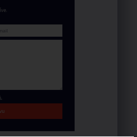
ve.
.
vu