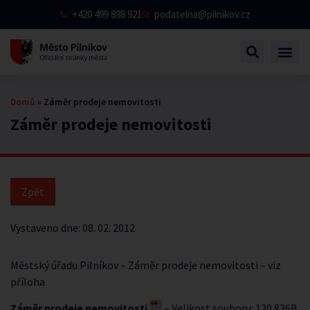
+420 499 898 921
podatelna@pilnikov.cz
Domů
»
Záměr prodeje nemovitosti
Záměr prodeje nemovitosti
Vystaveno dne:
08. 02. 2012
Městský úřadu Pilníkov – Záměr prodeje nemovitosti – viz
příloha
Záměr prodeje nemovitosti
– Velikost souboru: 120 836B