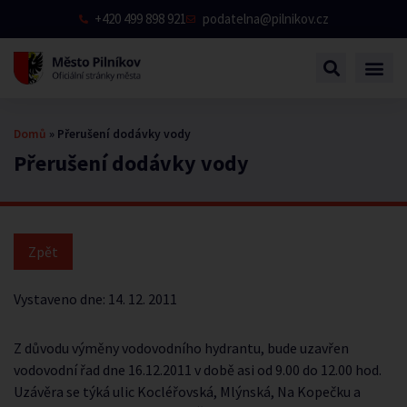
+420 499 898 921
podatelna@pilnikov.cz
Domů
»
Přerušení dodávky vody
Přerušení dodávky vody
Vystaveno dne:
14. 12. 2011
Z důvodu výměny vodovodního hydrantu, bude uzavřen
vodovodní řad dne 16.12.2011 v době asi od 9.00 do 12.00 hod.
Uzávěra se týká ulic Kocléřovská, Mlýnská, Na Kopečku a