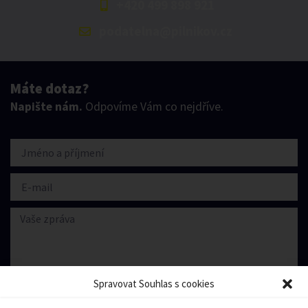
+420 499 898 921
podatelna@pilnikov.cz
Máte dotaz?
Napište nám.
Odpovíme Vám co nejdříve.
Spravovat Souhlas s cookies