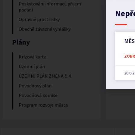
Poskytování informací, příjem
podání
Nepř
Opravné prostředky
Obecně závazné vyhlášky
Plány
MĚS
ZOBRA
Krizová karta
Územní plán
26.6.
ÚZEMNÍ PLÁN ZMĚNA č. 4.
Povodňový plán
Povodňová komise
Program rozvoje města