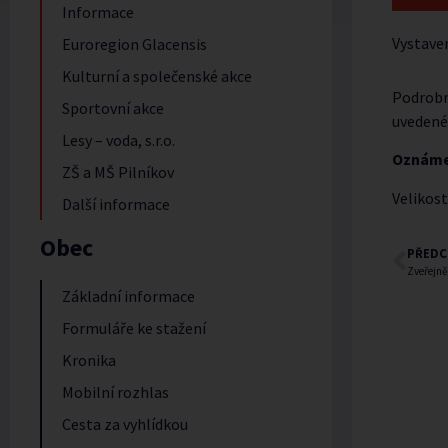
Informace
Vystave
Euroregion Glacensis
Kulturní a společenské akce
Podrobn
Sportovní akce
uvedené
Lesy – voda, s.r.o.
Oznáme
ZŠ a MŠ Pilníkov
Velikost
Další informace
Obec
PŘEDC
Zveřejn
Základní informace
Formuláře ke stažení
Kronika
Mobilní rozhlas
Cesta za vyhlídkou