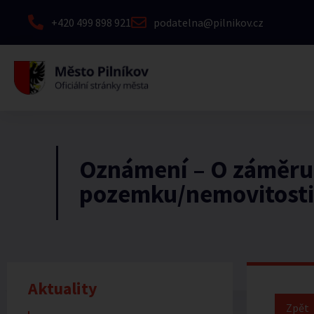
+420 499 898 921
podatelna@pilnikov.cz
Oznámení – O záměru
pozemku/nemovitosti
Aktuality