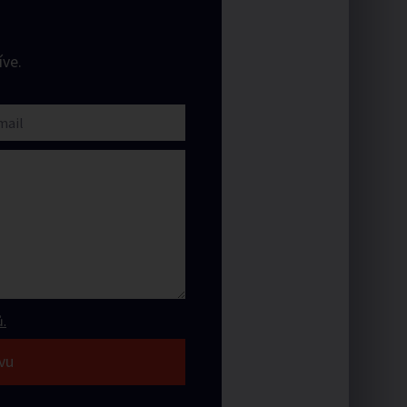
ve.
.
vu