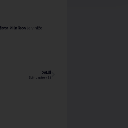
sta Pilníkov
je v níže
DALŠÍ
Sběr papíru v ZŠ