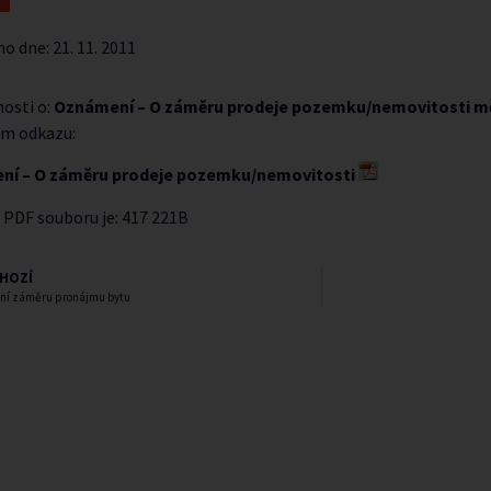
no dne:
21. 11. 2011
osti o:
Oznámení – O záměru prodeje pozemku/nemovitosti mě
m odkazu:
ní – O záměru prodeje pozemku/nemovitosti
 PDF souboru je: 417 221B
HOZÍ
ění záměru pronájmu bytu