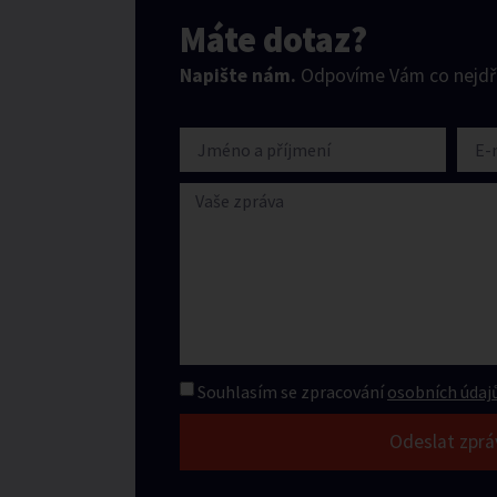
Máte dotaz?
Napište nám.
Odpovíme Vám co nejdří
Souhlasím se zpracování
osobních údajů
Odeslat zprá