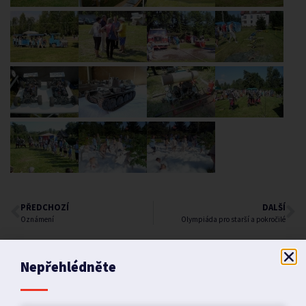
PŘEDCHOZÍ
DALŠÍ
Oznámení
Olympiáda pro starší a pokročilé
Nepřehlédněte