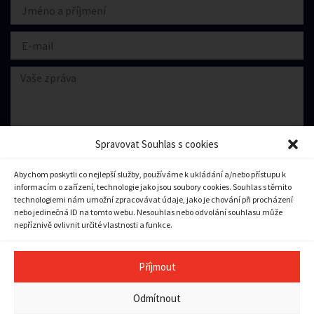
Spravovat Souhlas s cookies
Abychom poskytli co nejlepší služby, používáme k ukládání a/nebo přístupu k
informacím o zařízení, technologie jako jsou soubory cookies. Souhlas s těmito
Souhlasím se zpracování
osobních údajů.
technologiemi nám umožní zpracovávat údaje, jako je chování při procházení
nebo jedinečná ID na tomto webu. Nesouhlas nebo odvolání souhlasu může
nepříznivě ovlivnit určité vlastnosti a funkce.
Odeslat zprávu
Příjmout
Copyright © 2023 město Pilníkov
Odmítnout
Ochrana osobních údajů
|
Zásady cookies (EU)
|
Pravidla