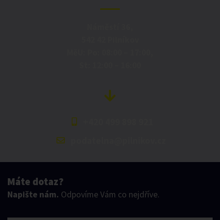
Náměstí 36,
542 42 Pilníkov
MěU: Po: 08:00 – 17:00,
St: 12:00 – 16:00
+420 499 898 921
podatelna@pilnikov.cz
Máte dotaz?
Napište nám.
Odpovíme Vám co nejdříve.