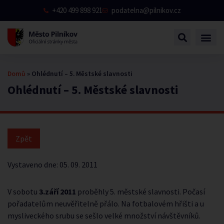
+420 499 898 921
podatelna@pilnikov.cz
Domů
»
Ohlédnutí – 5. Městské slavnosti
Ohlédnutí – 5. Městské slavnosti
Vystaveno dne:
05. 09. 2011
V sobotu
3.září 2011
proběhly 5. městské slavnosti. Počasí
pořadatelům neuvěřitelně přálo. Na fotbalovém hřišti a u
mysliveckého srubu se sešlo velké množství návštěvníků.