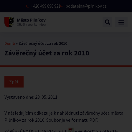
+420 499 898 921
podatelna@pilnikov.cz
Domů
»
Závěrečný účet za rok 2010
Závěrečný účet za rok 2010
Vystaveno dne:
23. 05. 2011
V následujícím odkazu je k nahlédnutí závěrečný účet města
Pilníkov za rok 2010. Soubor je ve formatu PDF.
ZÁVĚREČNÝ ÚCET ZA ROK 2010
– velikost: 5 224 870 B.