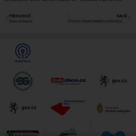
PŘEDCHOZÍ
DALŠÍ
Školní akademie
VÝZVA K PODÁNí NABíDKY A PROKÁZÁNí KVALIFIKACE